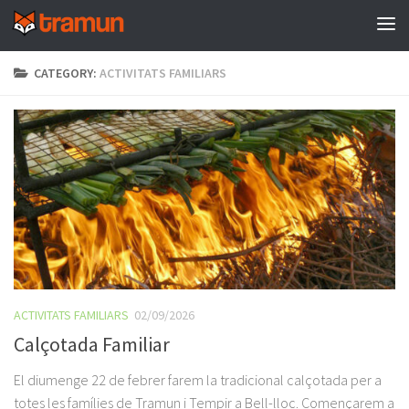
Skip to content
CATEGORY:
ACTIVITATS FAMILIARS
ACTIVITATS FAMILIARS
02/09/2026
Calçotada Familiar
El diumenge 22 de febrer farem la tradicional calçotada per a
totes les famílies de Tramun i Tempir a Bell-lloc. Començarem a