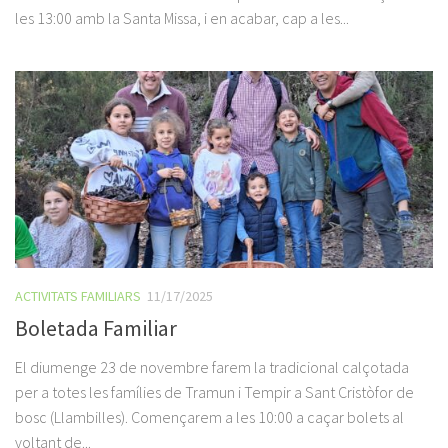
les 13:00 amb la Santa Missa, i en acabar, cap a les...
ACTIVITATS FAMILIARS
11/17/2025
Boletada Familiar
El diumenge 23 de novembre farem la tradicional calçotada
per a totes les famílies de Tramun i Tempir a Sant Cristòfor de
bosc (Llambilles). Començarem a les 10:00 a caçar bolets al
voltant de...