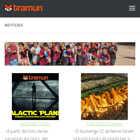
Skip to content
NOTÍCIES
Activitats d’estiu
Calçotada Familiar
-
A partir de l'inici de les
-
El diumenge 22 de febrer farem
vacances escolars, del
la tradicional calçotada per a