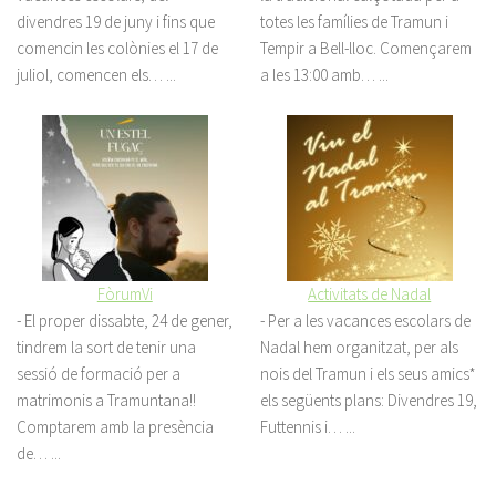
divendres 19 de juny i fins que
totes les famílies de Tramun i
comencin les colònies el 17 de
Tempir a Bell-lloc. Començarem
juliol, comencen els…
...
a les 13:00 amb…
...
FòrumVi
Activitats de Nadal
-
El proper dissabte, 24 de gener,
-
Per a les vacances escolars de
tindrem la sort de tenir una
Nadal hem organitzat, per als
sessió de formació per a
nois del Tramun i els seus amics*
matrimonis a Tramuntana!!
els següents plans: Divendres 19,
Comptarem amb la presència
Futtennis i…
...
de…
...